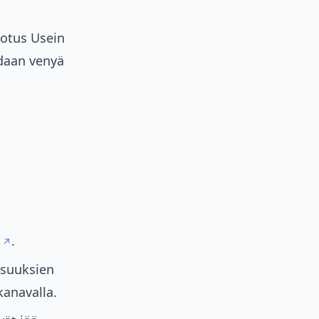
otus Usein
idaan venyä
.
isuuksien
kanavalla.