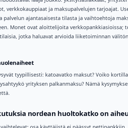
ot, verkkokauppiaat ja maksupalvelujen tarjoajat. U
oa palvelun ajantasaisesta tilasta ja vaihtoehtoja ma
en. Monet ovat aloittelijoita verkkopankkiasioissa; t
laisia, jotka haluavat arvioida liiketoiminnan välitö
huolenaiheet
syvät tyypillisesti: katoavatko maksut? Voiko kortil
ysahtyykö yrityksen palkanmaksu? Nämä kysymykset
ttä.
kutuksia nordean huoltokatko on aihe
vaihtelevat: osa käyttäjistä ei päässyt nettipankkiin,