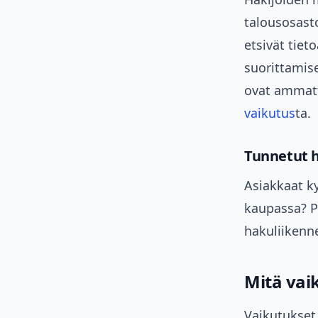
talousosast
etsivät tiet
suorittamise
ovat ammatti
vaikutus
ta.
Tunnetut 
Asiakkaat ky
kaupassa? P
hakuliikenne
Mitä vai
Vaikutukset 