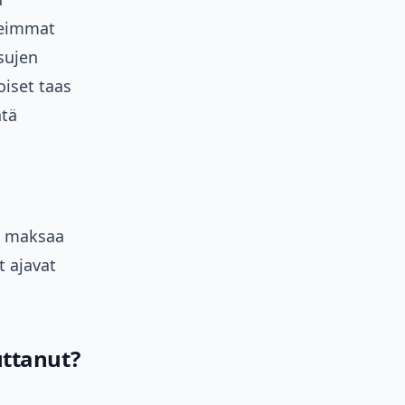
seimmat
ksujen
oiset taas
ntä
la maksaa
 ajavat
uttanut?