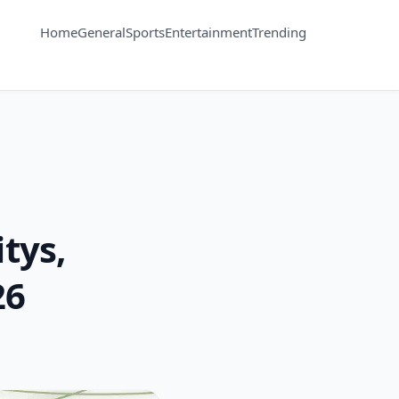
Home
General
Sports
Entertainment
Trending
tys,
26