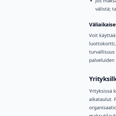
Jos maksa
välistä; 
Väliaikaise
Voit käyttää
luottokortti
turvallisuus
palveluiden 
Yrityksil
Yrityksissä 
aikataulut. 
organisaatio
maksutilauks