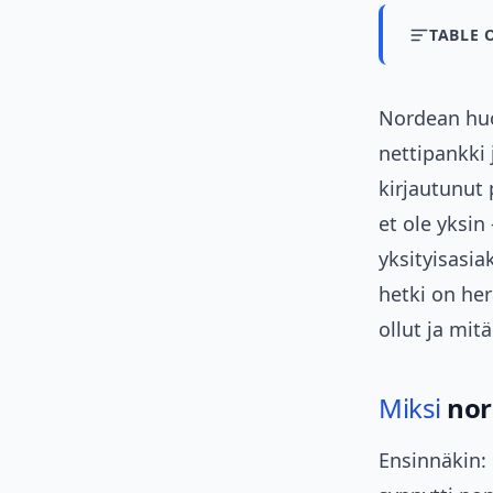
TABLE 
Nordean huo
nettipankki
kirjautunut 
et ole yksin
yksityisasia
hetki on her
ollut ja mit
Miksi
nor
Ensinnäkin: 