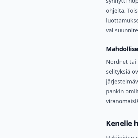
synnytti nop
ohjeita. Toi
luottamukse
vai suunnite
Mahdolliset
Nordnet tai 
selityksiä o
järjestelmäv
pankin omil
viranomaisl
Kenelle 
Hakijoiden m