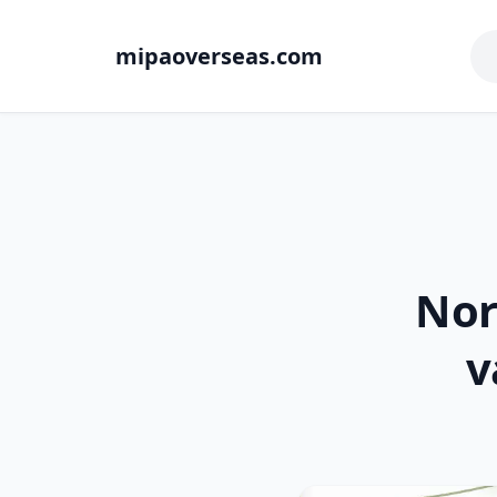
mipaoverseas.com
Nor
v