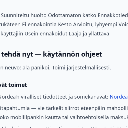
Suunniteltu huolto Odottamaton katko Ennakkotied
etukäteen Ei ennakointia Kesto Arvioitu, lyhyempi Vo
käyttäjiin Usein ennakoidut Laaja ja yllättävä
t tehdä nyt — käytännön ohjeet
neuvo: älä panikoi. Toimi järjestelmällisesti.
vät toimet
Nordea’n viralliset tiedotteet ja somekanavat:
Nordea
litapahtumia — vie tärkeät siirrot eteenpäin mahdoll
ko mobiilipankin kautta tai vaihtoehtoisella maksu