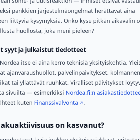
ean some- ja uutisreaktion — ihmiset etsivät vastauk
seksi pankkien järjestelmäongelmat herättävät aina
en liittyviä kysymyksiä. Onko kyse pitkän aikavälin
llusta huollosta, joka meni pieleen?
 syyt ja julkaistut tiedotteet
Nordea itse ei aina kerro teknisiä yksityiskohtia. Yle
vat ajanvaraushuollot, palvelinpäivitykset, kolmann
ikat tai yllättävät ruuhkat. Viralliset päivitykset löyt
ta sivuilta — esimerkiksi
Nordea.fi:n asiakastiedotte
ähteet kuten
Finanssivalvonta
.
hakuaktiivisuus on kasvanut?
uodostavat laaja joukko: yksityisasiakkaat, yrityste