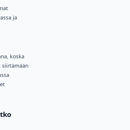
umat
rassa ja
ana, koska
t siirtämään
nssa
set
atko