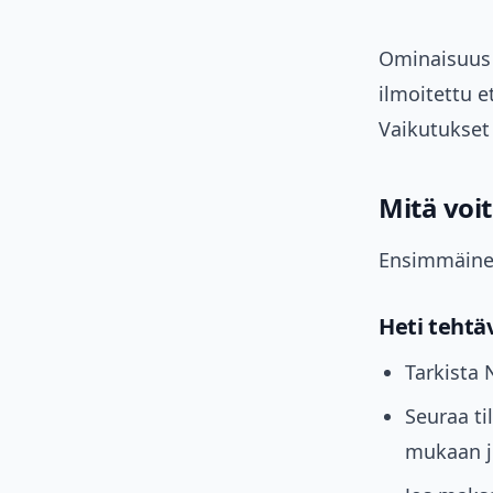
Ominaisuus 
ilmoitettu 
Vaikutukset 
Mitä voi
Ensimmäinen 
Heti tehtä
Tarkista 
Seuraa ti
mukaan jo