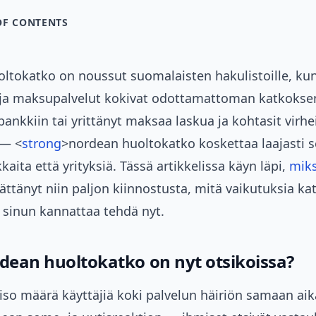
OF CONTENTS
ltokatko on noussut suomalaisten hakulistoille, ku
 ja maksupalvelut kokivat odottamattoman katkoksen.
pankkiin tai yrittänyt maksaa laskua ja kohtasit virh
 — <
strong
>nordean huoltokatko koskettaa laajasti 
kkaita että yrityksiä. Tässä artikkelissa käyn läpi,
miks
ättänyt niin paljon kiinnostusta, mitä vaikutuksia ka
ä sinun kannattaa tehdä nyt.
dean huoltokatko on nyt otsikoissa?
iso määrä käyttäjiä koki palvelun häiriön samaan aik