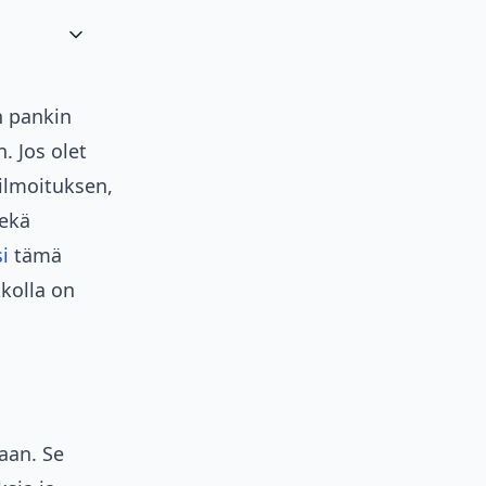
n pankin
 Jos olet
eilmoituksen,
sekä
i
tämä
tkolla on
aan. Se