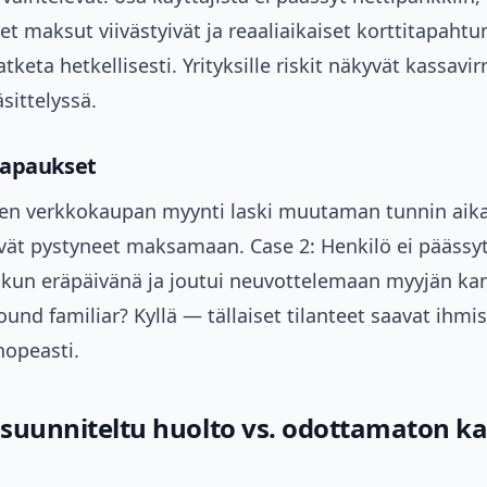
t maksut viivästyivät ja reaaliaikaiset korttitapaht
tketa hetkellisesti. Yrityksille riskit näkyvät kassavir
sittelyssä.
tapaukset
nen verkkokaupan myynti laski muutaman tunnin aik
ivät pystyneet maksamaan. Case 2: Henkilö ei päässy
laskun eräpäivänä ja joutui neuvottelemaan myyjän ka
Sound familiar? Kyllä — tällaiset tilanteet saavat ihmi
opeasti.
: suunniteltu huolto vs. odottamaton k