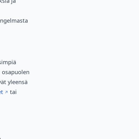
sia ja
 ongelmasta
isimpiä
en osapuolen
yvät yleensä
et
tai
n