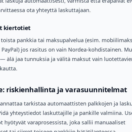
t laskuja automaattisesti, varmista että eräpäivät ei
tarvittaessa ota yhteyttä laskuttajaan.
t kiertotiet
 toista pankkia tai maksupalvelua (esim. mobiilimak
, PayPal) jos rasitus on vain Nordea-kohdistainen. Mu
 — älä jaa tunnuksia ja välitä maksut vain luotettavie
kautta.
le: riskienhallinta ja varasuunnitelmat
kannattaa tarkistaa automaattisten palkkojen ja lask
Pidä yhteystiedot laskuttajille ja pankille valmiina. 
t hyötyvät varaprosessista, joka sallii manuaaliset
et tai siirrot toiseen pankkiin hätätilanteessa.