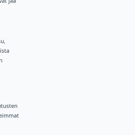
vät jää
su,
ista
n
utusten
Useimmat