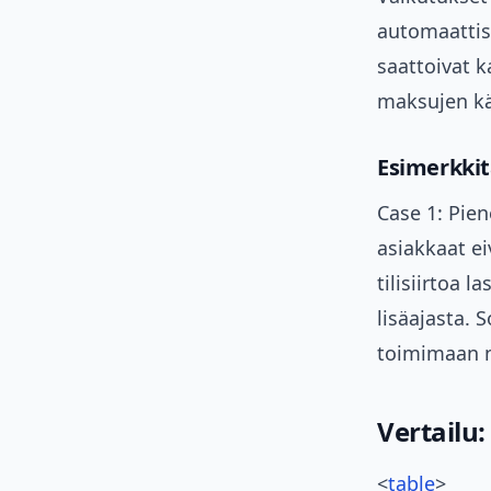
automaattise
saattoivat ka
maksujen kä
Esimerkki
Case 1: Pie
asiakkaat e
tilisiirtoa 
lisäajasta. 
toimimaan n
Vertailu
<
table
>