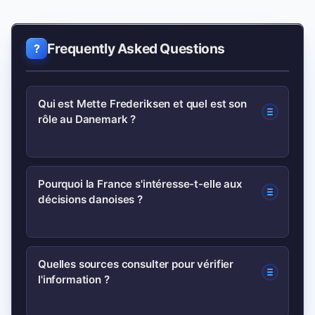
Frequently Asked Questions
Qui est Mette Frederiksen et quel est son
rôle au Danemark ?
Mette Frederiksen est la Première
Pourquoi la France s'intéresse-t-elle aux
décisions danoises ?
ministre du Danemark, leader social-
démocrate ; elle dirige la politique
nationale et représente le pays dans les
Le Danemark prend parfois des
Quelles sources consulter pour vérifier
affaires européennes et
l'information ?
décisions sur la défense, l’énergie ou le
internationales.
commerce qui ont des retombées