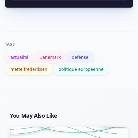
transfrontalières ; la France suit ces
Privilégiez les sources primaires
sujets pour anticiper impacts et
(communiqués gouvernementaux du
coopérations.
Danemark), les dépêches d’agences
comme Reuters ou BBC, et les fiches
TAGS
biographiques fiables comme
actualité
Danemark
defense
Wikipédia.
mette frederiksen
politique européenne
You May Also Like