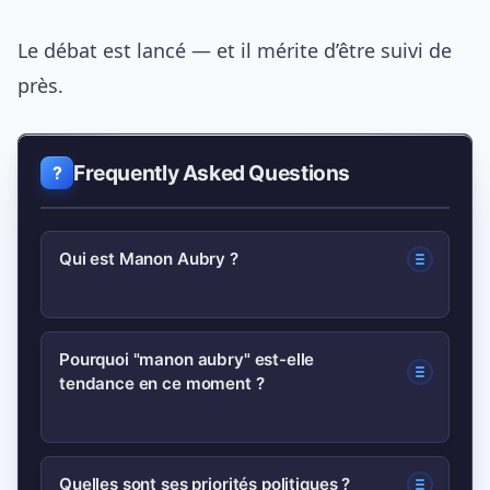
Le débat est lancé — et il mérite d’être suivi de
près.
Frequently Asked Questions
Qui est Manon Aubry ?
Manon Aubry est députée européenne
Pourquoi "manon aubry" est-elle
tendance en ce moment ?
connue pour ses prises de position sur
la justice sociale, la fiscalité des
multinationales et la transition
Son nom est tendance après des
Quelles sont ses priorités politiques ?
écologique. Elle s’est fait remarquer par