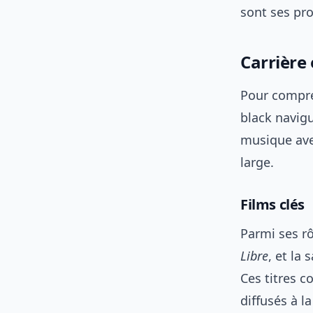
sont ses proj
Carrière
Pour compren
black navigu
musique ave
large.
Films clés
Parmi ses r
Libre
, et la
Ces titres 
diffusés à l