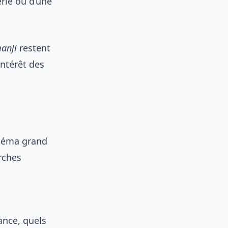
érie ou d’une
anji
restent
intérêt des
inéma grand
rches
rance, quels