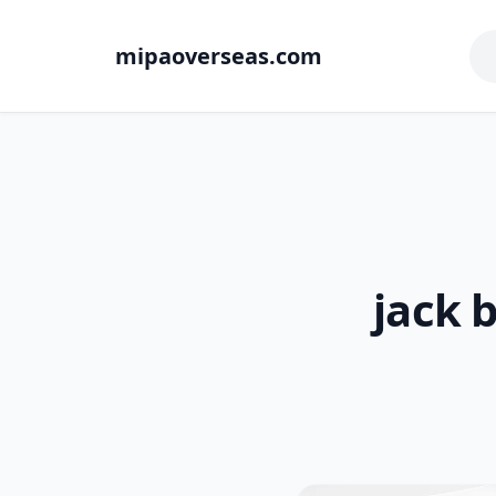
mipaoverseas.com
jack b