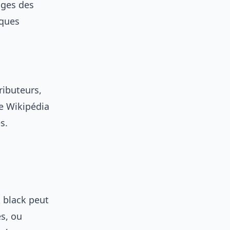
pages des
iques
ributeurs,
ge Wikipédia
s.
k black peut
s, ou