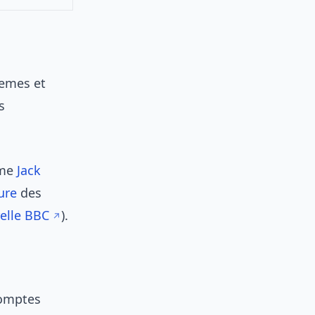
memes et
s
mme
Jack
ure
des
relle BBC
).
comptes