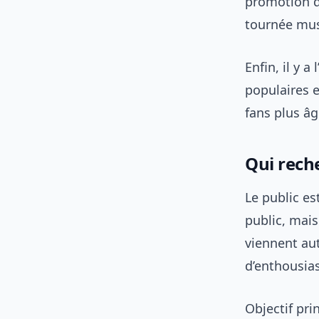
promotion 
tournée musi
Enfin, il y a
populaires en
fans plus â
Qui reche
Le public es
public, mai
viennent aut
d’enthousias
Objectif pri