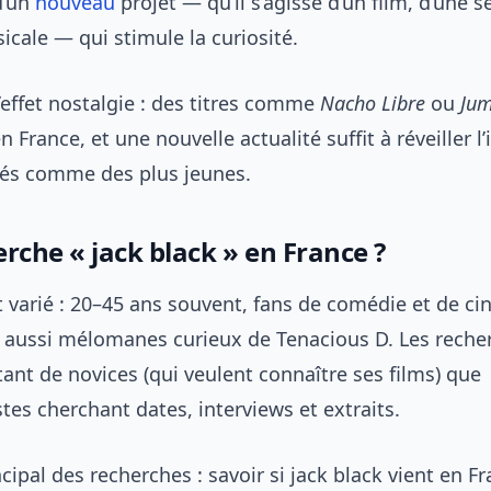
d’un
nouveau
projet — qu’il s’agisse d’un film, d’une s
cale — qui stimule la curiosité.
 l’effet nostalgie : des titres comme
Nacho Libre
ou
Jum
 France, et une nouvelle actualité suffit à réveiller l’
gés comme des plus jeunes.
rche « jack black » en France ?
t varié : 20–45 ans souvent, fans de comédie et de c
s aussi mélomanes curieux de Tenacious D. Les reche
ant de novices (qui veulent connaître ses films) que
tes cherchant dates, interviews et extraits.
ncipal des recherches : savoir si jack black vient en F