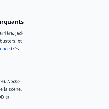
marquants
rrière. jack
busters, et
ience
très
re),
Nacho
e la scène.
OD et