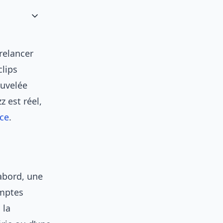
 relancer
clips
ouvelée
z est réel,
ce
.
’abord, une
omptes
 la