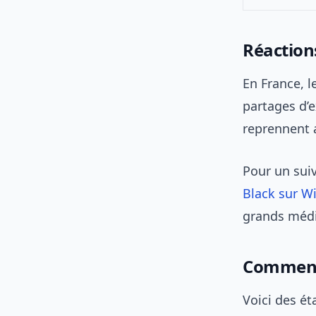
Réaction
En France, 
partages d’e
reprennent au
Pour un sui
Black sur W
grands médi
Comment 
Voici des é