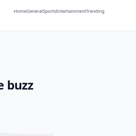
Home
General
Sports
Entertainment
Trending
le buzz