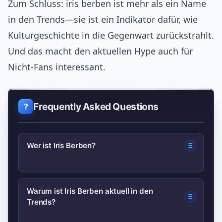
Zum Schluss: iris berben ist mehr als ein Name
in den Trends—sie ist ein Indikator dafür, wie
Kulturgeschichte in die Gegenwart zurückstrahlt.
Und das macht den aktuellen Hype auch für
Nicht-Fans interessant.
Frequently Asked Questions
Wer ist Iris Berben?
Iris Berben ist eine bekannte deutsche
Warum ist Iris Berben aktuell in den
Trends?
Schauspielerin mit einer langen Karriere
in Film, Fernsehen und Theater; sie ist