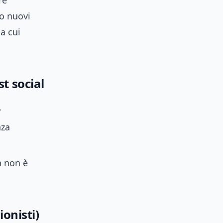
re
no nuovi
da cui
t social
.
nza
a non è
ionisti)