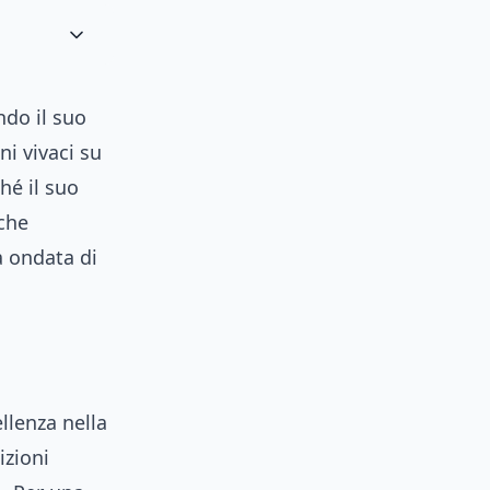
ndo il suo
ni vivaci su
hé il suo
rche
a ondata di
ellenza nella
izioni