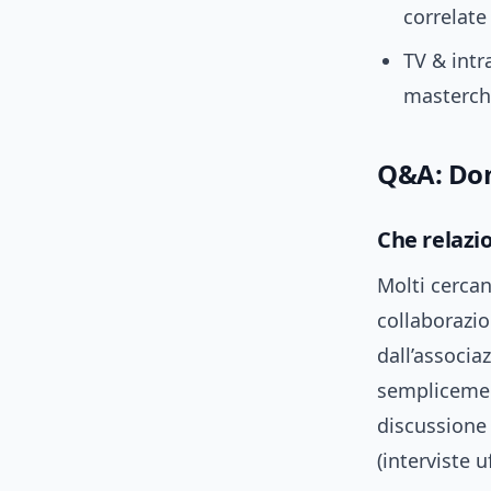
correlate
TV & intr
masterch
Q&A: Dom
Che relazi
Molti cercan
collaborazio
dall’associa
semplicemen
discussione p
(interviste u