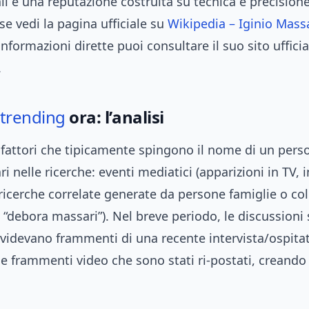
li e una reputazione costruita su tecnica e precision
ase vedi la pagina ufficiale su
Wikipedia – Iginio Mass
nformazioni dirette puoi consultare il suo sito uffici
.
trending
ora: l’analisi
 fattori che tipicamente spingono il nome di un per
 nelle ricerche: eventi mediatici (apparizioni in TV, i
 e ricerche correlate generate da persone famiglie o co
“debora massari”). Nel breve periodo, le discussioni 
videvano frammenti di una recente intervista/ospitat
o) e frammenti video che sono stati ri-postati, creando