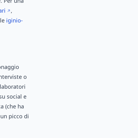
e. Per una
ari
,
ale
iginio-
sonaggio
nterviste o
llaboratori
su social e
a (che ha
 un picco di