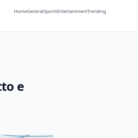
Home
General
Sports
Entertainment
Trending
tto e