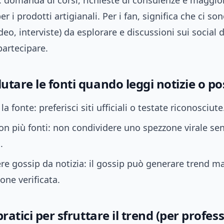
: domanda di corsi, richieste di consulenze e maggio
r i prodotti artigianali. Per i fan, significa che ci so
ideo, interviste) da esplorare e discussioni sui social 
partecipare.
tare le fonti quando leggi notizie o pos
la fonte: preferisci siti ufficiali o testate riconosciute
con più fonti: non condividere uno spezzone virale se
.
re gossip da notizia: il gossip può generare trend m
one verificata.
pratici per sfruttare il trend (per profess