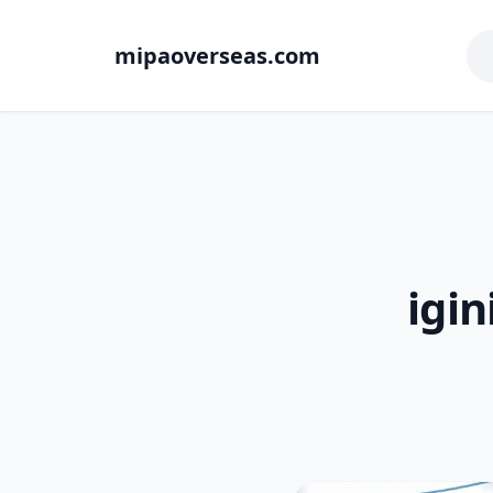
mipaoverseas.com
igin