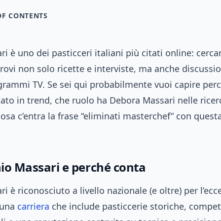
OF CONTENTS
i è uno dei pasticceri italiani più citati online: cerca
ovi non solo ricette e interviste, ma anche discussio
grammi TV. Se sei qui probabilmente vuoi capire perc
to in trend, che ruolo ha Debora Massari nelle rice
cosa c’entra la frase “eliminati masterchef” con quest
nio Massari e perché conta
i è riconosciuto a livello nazionale (e oltre) per l’ecc
: una
carriera
che include pasticcerie storiche, compet