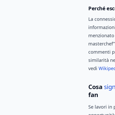
Perché esc
La connessi
informazioni
menzionato i
masterchef” 
commenti po
similarità n
vedi
Wikiped
Cosa
sign
fan
Se lavori in