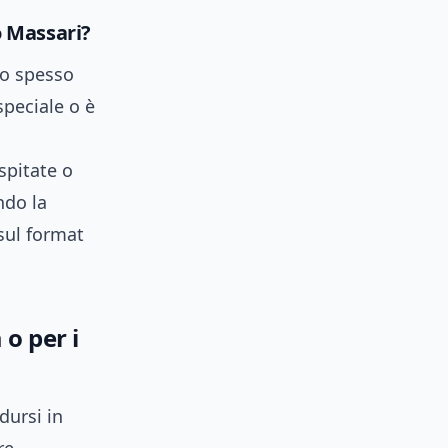
o Massari?
no spesso
speciale o è
spitate o
ndo la
sul format
 o per i
dursi in