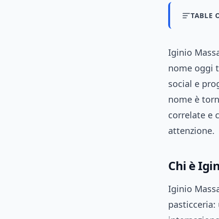
TABLE 
Iginio Massar
nome oggi tr
social e pro
nome è torna
correlate e 
attenzione.
Chi è Igi
Iginio Massar
pasticceria