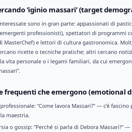
ercando ‘iginio massari’ (target demogr
nteressate sono in gran parte: appassionati di pastic
emergenti professionisti), spettatori di programmi cu
 di MasterChef) e lettori di cultura gastronomica. Mol
ercano ricette o tecniche pratiche; altri cercano notiz
lla vita personale o i legami familiari, da cui emergo
assari”.
frequenti che emergono (emotional dr
 professionale: “Come lavora Massari?” — c’è fascino 
 la maestria.
sia o gossip: “Perché si parla di Debora Massari?” — 