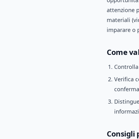
opportunità
attenzione pe
materiali (v
imparare o 
Come valu
Controlla 
Verifica 
conferma
Distingue
informazi
Consigli 