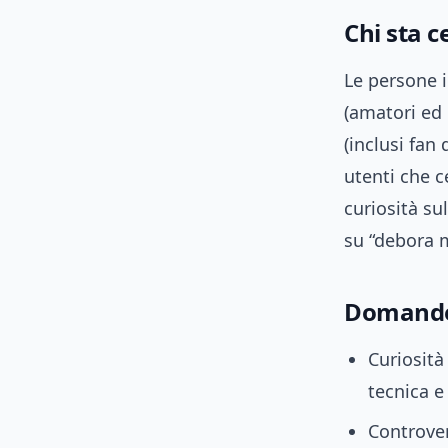
Chi sta c
Le persone i
(amatori ed 
(inclusi fan
utenti che c
curiosità su
su “debora m
Domande 
Curiosità
tecnica e
Controver