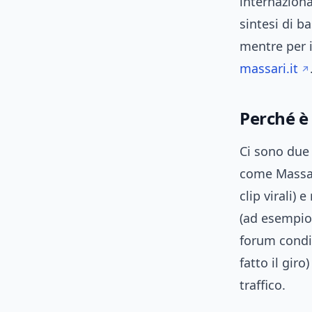
internaziona
sintesi di b
mentre per i
massari.it
Perché è
Ci sono due
come Massari
clip virali)
(ad esempio 
forum condi
fatto il gir
traffico.