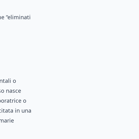
e “eliminati
ntali o
sso nasce
boratrice o
itata in una
imarie