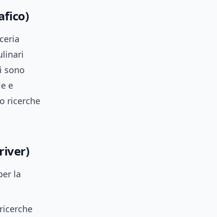
afico)
ceria
linari
ti sono
ie e
no ricerche
iver)
per la
ricerche