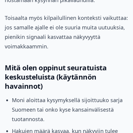
nostamaan kysynnän pikavauhdilla.
Toisaalta myös kilpailullinen konteksti vaikuttaa:
jos samalle ajalle ei ole suuria muita uutuuksia,
pienikin signaali kasvattaa näkyvyyttä
voimakkaammin.
Mitä olen oppinut seuratuista
keskusteluista (käytännön
havainnot)
Moni aloittaa kysymyksellä sijoittuuko sarja
Suomeen tai onko kyse kansainvälisestä
tuotannosta.
Hakujen määrä kasvaa, kun näkyviin tulee