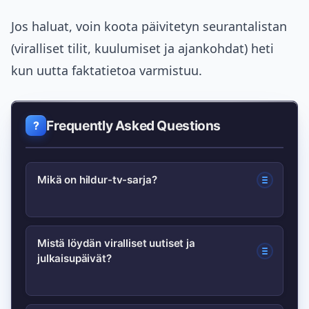
Jos haluat, voin koota päivitetyn seurantalistan
(viralliset tilit, kuulumiset ja ajankohdat) heti
kun uutta faktatietoa varmistuu.
Frequently Asked Questions
Mikä on hildur-tv-sarja?
Tämä hakusana viittaa tuoreeseen tai
Mistä löydän viralliset uutiset ja
julkaisupäivät?
nousevaan televisiotuotantoon, joka on
saanut huomiota somessa ja mediassa;
tarkat tuotantotiedot selviävät