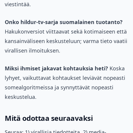
viestintää.
Onko hildur-tv-sarja suomalainen tuotanto?
Hakukonversiot viittaavat sekä kotimaiseen että
kansainväliseen keskusteluun; varma tieto vaatii
virallisen ilmoituksen.
Miksi ihmiset jakavat kohtauksia heti?
Koska
lyhyet, vaikuttavat kohtaukset leviävät nopeasti
somealgoritmeissa ja synnyttävät nopeasti
keskustelua.
Mitä odottaa seuraavaksi
Seuraa: 1) virallisia tiedotteita, 2) media-