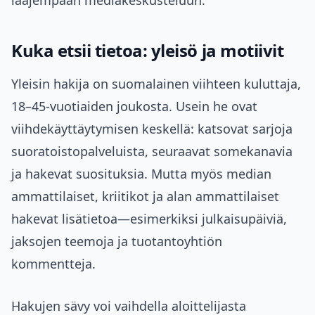
laajempaan mediakeskusteluun.
Kuka etsii tietoa: yleisö ja motiivit
Yleisin hakija on suomalainen viihteen kuluttaja,
18–45-vuotiaiden joukosta. Usein he ovat
viihdekäyttäytymisen keskellä: katsovat sarjoja
suoratoistopalveluista, seuraavat somekanavia
ja hakevat suosituksia. Mutta myös median
ammattilaiset, kriitikot ja alan ammattilaiset
hakevat lisätietoa—esimerkiksi julkaisupäiviä,
jaksojen teemoja ja tuotantoyhtiön
kommentteja.
Hakujen sävy voi vaihdella aloittelijasta