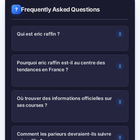
Frequently Asked Questions
Qui est eric raffin ?
eric raffin est un pilote français de trot
Pourquoi eric raffin est-il au centre des
tendances en France ?
reconnu pour sa régularité et ses
victoires dans des épreuves majeures
du calendrier hippique.
Son nom revient suite à des
Où trouver des informations officielles sur
ses courses ?
performances récentes, des décisions
tactiques visibles en course et des
discussions plus larges sur la régulation
Consultez les sites officiels des
Comment les parieurs devraient-ils suivre
du sport hippique.